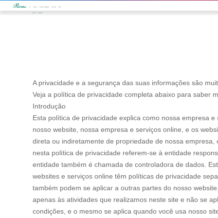
Lar
Produtos
Mercados E Aplicações
Sobre Nós
Vídeo
Lar
Privacidade
A privacidade e a segurança das suas informações são muit
Veja a política de privacidade completa abaixo para saber m
Introdução
Esta política de privacidade explica como nossa empresa e 
nosso website, nossa empresa e serviços online, e os websi
direta ou indiretamente de propriedade de nossa empresa, o
nesta política de privacidade referem-se à entidade respo
entidade também é chamada de controladora de dados. Esta 
websites e serviços online têm políticas de privacidade sep
também podem se aplicar a outras partes do nosso website,
apenas às atividades que realizamos neste site e não se apli
condições, e o mesmo se aplica quando você usa nosso site