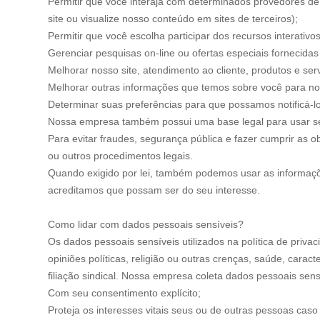
Permitir que você interaja com determinados provedores de s
site ou visualize nosso conteúdo em sites de terceiros);
Permitir que você escolha participar dos recursos interativos
Gerenciar pesquisas on-line ou ofertas especiais fornecidas
Melhorar nosso site, atendimento ao cliente, produtos e serv
Melhorar outras informações que temos sobre você para nos
Determinar suas preferências para que possamos notificá-l
Nossa empresa também possui uma base legal para usar s
Para evitar fraudes, segurança pública e fazer cumprir as o
ou outros procedimentos legais.
Quando exigido por lei, também podemos usar as informaçõ
acreditamos que possam ser do seu interesse.
Como lidar com dados pessoais sensíveis?
Os dados pessoais sensíveis utilizados na política de priv
opiniões políticas, religião ou outras crenças, saúde, carac
filiação sindical. Nossa empresa coleta dados pessoais sens
Com seu consentimento explícito;
Proteja os interesses vitais seus ou de outras pessoas caso