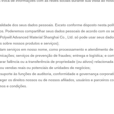
r a troca de informações com as redes sociais durante sua visita ao nos
idade dos seus dados pessoais. Exceto conforme disposto nesta polí
ros. Poderemos compartilhar seus dados pessoais de acordo com os seg
Polywill Advanced Material Shanghai Co., Ltd. só pode usar seus dados 
s sobre nossos produtos e serviços);
stam serviços em nosso nome, como processamento e atendimento de 
nicações; serviços de prevenção de fraudes; entrega e logística; e com
ar falência ou a transferência de propriedade (ou ativos) relacionad
 ou vendas reais ou potenciais de unidades de negócios;
 suporte às funções de auditoria, conformidade e governança corporat
eger os direitos nossos ou de nossos afiliados, usuários e parceiros 
mos e condições.