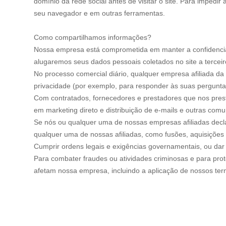
domínio da rede social antes de visitar o site. Para impedi
seu navegador e em outras ferramentas.
Como compartilhamos informações?
Nossa empresa está comprometida em manter a confidencial
alugaremos seus dados pessoais coletados no site a tercei
No processo comercial diário, qualquer empresa afiliada da 
privacidade (por exemplo, para responder às suas pergunta
Com contratados, fornecedores e prestadores que nos pre
em marketing direto e distribuição de e-mails e outras comu
Se nós ou qualquer uma de nossas empresas afiliadas declar
qualquer uma de nossas afiliadas, como fusões, aquisições
Cumprir ordens legais e exigências governamentais, ou dar
Para combater fraudes ou atividades criminosas e para prot
afetam nossa empresa, incluindo a aplicação de nossos ter