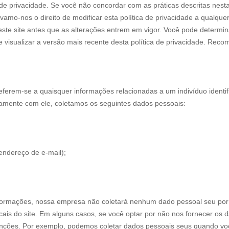
e privacidade. Se você não concordar com as práticas descritas nesta
amo-nos o direito de modificar esta política de privacidade a qualque
ste site antes que as alterações entrem em vigor. Você pode determinar
e visualizar a versão mais recente desta política de privacidade. Rec
referem-se a quaisquer informações relacionadas a um indivíduo identifi
ariamente com ele, coletamos os seguintes dados pessoais:
endereço de e-mail);
nformações, nossa empresa não coletará nenhum dado pessoal seu por 
is do site. Em alguns casos, se você optar por não nos fornecer os d
 funções. Por exemplo, podemos coletar dados pessoais seus quando voc