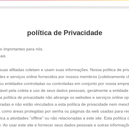
política de Privacidade
o importantes para nós.
ais.
suas afiliadas coletam e usam suas informações. Nossa política de pri
tes e serviços online fornecidos por nossos membros (coletivamente c
u entidades controladas ou controladas em conjunto por nossa empresa
nsável pela coleta e uso de seus dados pessoais, geralmente a entid
política de privacidade não abrange os websites e serviços online o
aradas e não estão vinculados a esta política de privacidade nem mescla
 como áreas protegidas por senha ou páginas da web usadas para recru
ca a atividades "offline" ou não relacionadas a este site. Esta polític
. Ao usar este site e fornecer seus dados pessoais e outras informaç