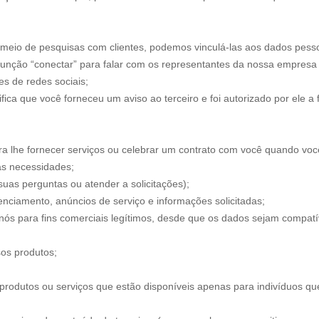
meio de pesquisas com clientes, podemos vinculá-las aos dados pess
função “conectar” para falar com os representantes da nossa empresa 
es de redes sociais;
fica que você forneceu um aviso ao terceiro e foi autorizado por ele a 
lhe fornecer serviços ou celebrar um contrato com você quando você vi
as necessidades;
suas perguntas ou atender a solicitações);
nciamento, anúncios de serviço e informações solicitadas;
nós para fins comerciais legítimos, desde que os dados sejam compatív
sos produtos;
rodutos ou serviços que estão disponíveis apenas para indivíduos que