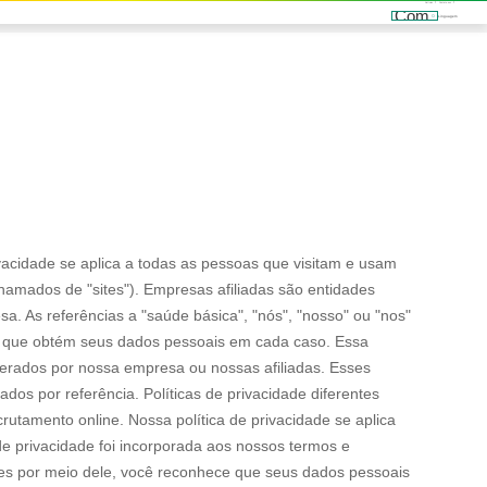
Notícias
Contate-nos
Linguagem
vacidade se aplica a todas as pessoas que visitam e usam
hamados de "sites"). Empresas afiliadas são entidades
. As referências a "saúde básica", "nós", "nosso" ou "nos"
ade que obtém seus dados pessoais em cada caso. Essa
perados por nossa empresa ou nossas afiliadas. Esses
dos por referência. Políticas de privacidade diferentes
tamento online. Nossa política de privacidade se aplica
a de privacidade foi incorporada aos nossos termos e
ões por meio dele, você reconhece que seus dados pessoais