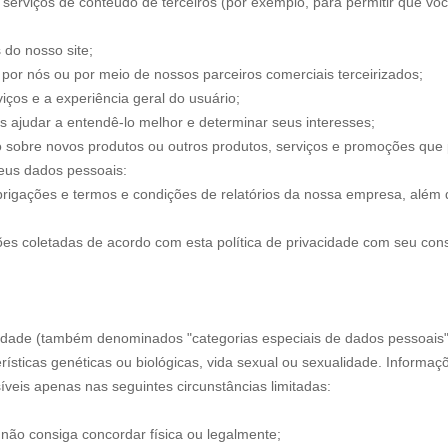
erviços de conteúdo de terceiros (por exemplo, para permitir que você 
 do nosso site;
 por nós ou por meio de nossos parceiros comerciais terceirizados;
iços e a experiência geral do usuário;
 ajudar a entendê-lo melhor e determinar seus interesses;
o sobre novos produtos ou outros produtos, serviços e promoções que
eus dados pessoais:
brigações e termos e condições de relatórios da nossa empresa, além d
es coletadas de acordo com esta política de privacidade com seu con
acidade (também denominados "categorias especiais de dados pessoais"
terísticas genéticas ou biológicas, vida sexual ou sexualidade. Informa
íveis apenas nas seguintes circunstâncias limitadas:
 não consiga concordar física ou legalmente;