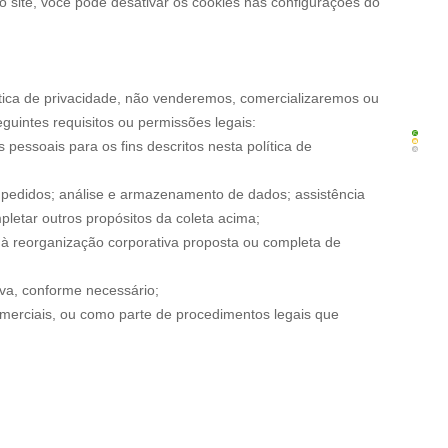
so site, você pode desativar os cookies nas configurações do
tica de privacidade, não venderemos, comercializaremos ou
uintes requisitos ou permissões legais:
pessoais para os fins descritos nesta política de
pedidos; análise e armazenamento de dados; assistência
pletar outros propósitos da coleta acima;
a à reorganização corporativa proposta ou completa de
iva, conforme necessário;
comerciais, ou como parte de procedimentos legais que