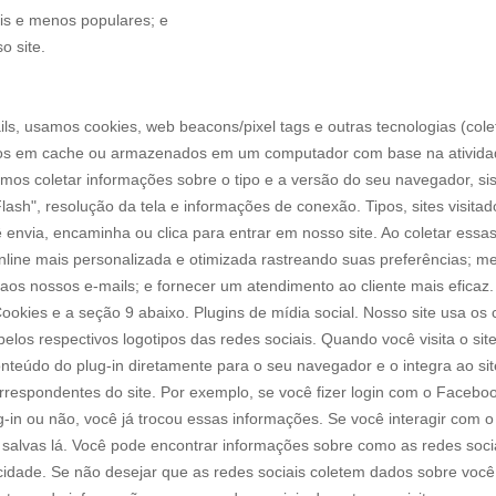
is e menos populares; e
o site.
ls, usamos cookies, web beacons/pixel tags e outras tecnologias (cole
s em cache ou armazenados em um computador com base na atividade
mos coletar informações sobre o tipo e a versão do seu navegador, si
Flash", resolução da tela e informações de conexão. Tipos, sites visita
ê envia, encaminha ou clica para entrar em nosso site. Ao coletar e
nline mais personalizada e otimizada rastreando suas preferências; me
aos nossos e-mails; e fornecer um atendimento ao cliente mais eficaz
ookies e a seção 9 abaixo. Plugins de mídia social. Nosso site usa os 
 pelos respectivos logotipos das redes sociais. Quando você visita o 
conteúdo do plug-in diretamente para o seu navegador e o integra ao sit
espondentes do site. Por exemplo, se você fizer login com o Facebook,
ug-in ou não, você já trocou essas informações. Se você interagir com 
salvas lá. Você pode encontrar informações sobre como as redes soci
acidade. Se não desejar que as redes sociais coletem dados sobre você 