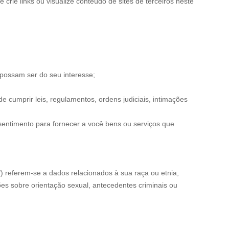
crie links ou visualize conteúdo de sites de terceiros neste
 possam ser do seu interesse;
e cumprir leis, regulamentos, ordens judiciais, intimações
sentimento para fornecer a você bens ou serviços que
) referem-se a dados relacionados à sua raça ou etnia,
ções sobre orientação sexual, antecedentes criminais ou